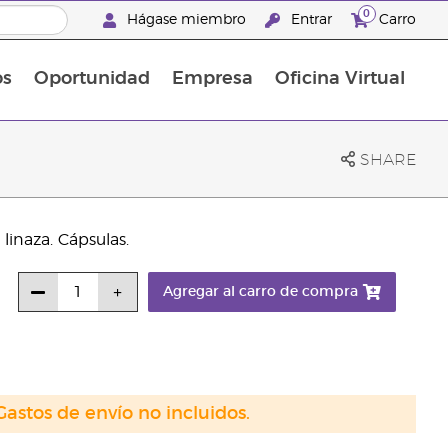
0
Hágase miembro
Entrar
Carro
os
Oportunidad
Empresa
Oficina Virtual
¡Descubre las promociones que hemos diseñado para ti! Adquiere tus productos favoritos a los mejores precios. ¡No te las pierdas, son por tiempo limitado!
Promociones Latinoamérica
SHARE
linaza. Cápsulas.
Agregar al carro de compra
Gastos de envío no incluidos.