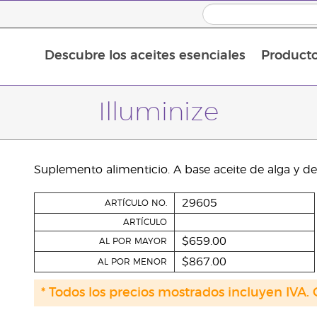
Descubre los aceites esenciales
Product
Aceites esenciales individuales
Mezclas de aceites esenciales
Aceites esenciales en roll-on
Illuminize
Suplemento alimenticio. A base aceite de alga y de 
29605
ARTÍCULO NO.
ARTÍCULO
$659.00
AL POR MAYOR
$867.00
AL POR MENOR
* Todos los precios mostrados incluyen IVA. 