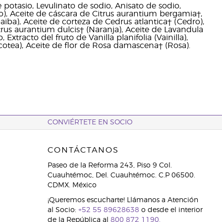
 potasio, Levulinato de sodio, Anisato de sodio,
), Aceite de cáscara de Citrus aurantium bergamia†,
aiba), Aceite de corteza de Cedrus atlantica† (Cedro),
trus aurantium dulcis† (Naranja), Aceite de Lavandula
, Extracto del fruto de Vanilla planifolia (Vainilla),
(Ocotea), Aceite de flor de Rosa damascena† (Rosa).
CONVIÉRTETE EN SOCIO
CONTÁCTANOS
Paseo de la Reforma 243, Piso 9 Col.
Cuauhtémoc, Del. Cuauhtémoc. C.P 06500.
CDMX. México
¡Queremos escucharte! Llámanos a Atención
al Socio:
+52 55 89628638
o desde el interior
de la República al
800 872 1190.