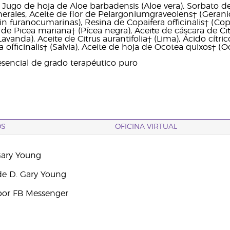
, Jugo de hoja de Aloe barbadensis (Aloe vera), Sorbato de
rales, Aceite de flor de Pelargoniumgraveolens† (Geranio
in furanocumarinas), Resina de Copaifera officinalis† (Cop
 de Picea mariana† (Pícea negra), Aceite de cáscara de Ci
Lavanda), Aceite de Citrus aurantifolia† (Lima), Ácido cítrico
a officinalis† (Salvia), Aceite de hoja de Ocotea quixos† 
sencial de grado terapéutico puro
OS
OFICINA VIRTUAL
Gary Young
e D. Gary Young
por FB Messenger