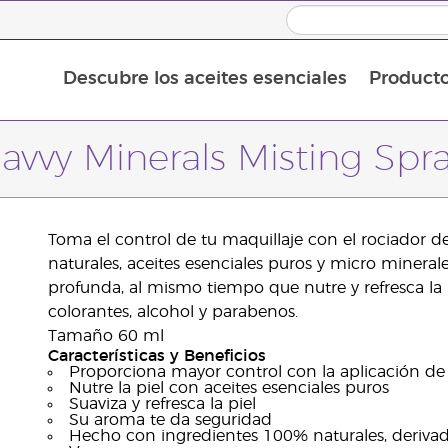
Descubre los aceites esenciales
Product
Aceites esenciales individuales
Mezclas de aceites esenciales
Aceites esenciales en roll-on
avvy Minerals Misting Spr
Toma el control de tu maquillaje con el rociador 
naturales, aceites esenciales puros y micro minera
profunda, al mismo tiempo que nutre y refresca la pi
colorantes, alcohol y parabenos.
Tamaño 60 ml
Características y Beneficios
Proporciona mayor control con la aplicación de
Nutre la piel con aceites esenciales puros
Suaviza y refresca la piel
Su aroma te da seguridad
Hecho con ingredientes 100% naturales, derivad