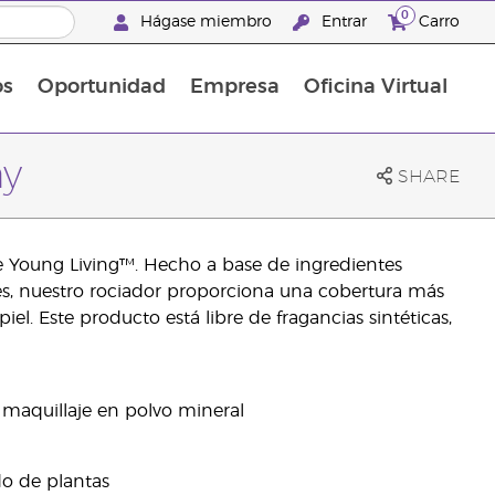
0
Hágase miembro
Entrar
Carro
os
Oportunidad
Empresa
Oficina Virtual
¡Descubre las promociones que hemos diseñado para ti! Adquiere tus productos favoritos a los mejores precios. ¡No te las pierdas, son por tiempo limitado!
Promociones Latinoamérica
ay
SHARE
de Young Living™. Hecho a base de ingredientes
les, nuestro rociador proporciona una cobertura más
el. Este producto está libre de fragancias sintéticas,
 maquillaje en polvo mineral
o de plantas