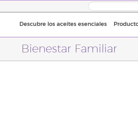
Descubre los aceites esenciales
Product
Aceites esenciales individuales
Mezclas de aceites esenciales
Aceites esenciales en roll-on
Bienestar Familiar