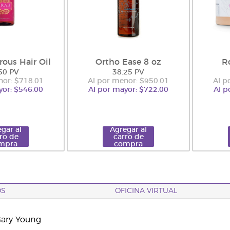
rous Hair Oil
Ortho Ease 8 oz
R
50 PV
38.25 PV
nor: $718.01
Al por menor: $950.01
Al p
yor: $546.00
Al por mayor: $722.00
Al p
gar al
Agregar al
ro de
carro de
mpra
compra
OS
OFICINA VIRTUAL
Gary Young