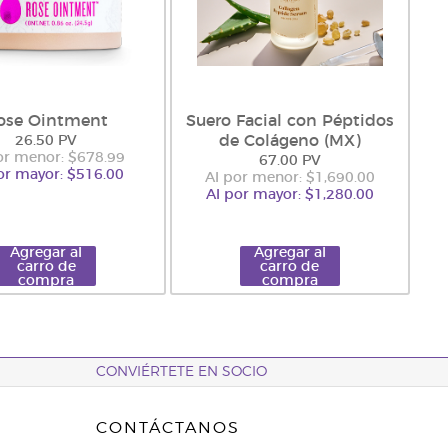
ose Ointment
Suero Facial con Péptidos
de Colágeno (MX)
26.50 PV
or menor: $678.99
67.00 PV
or mayor: $516.00
Al por menor: $1,690.00
Al por mayor: $1,280.00
Agregar al
Agregar al
carro de
carro de
compra
compra
CONVIÉRTETE EN SOCIO
CONTÁCTANOS