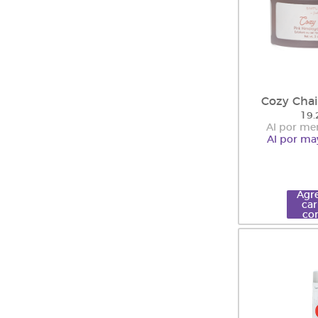
Cozy Chai
19.
Al por me
Al por ma
Agre
car
co