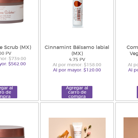
e Scrub (MX)
Cinnamint Bálsamo labial
Comp
(MX)
Veg
00 PV
nor: $739.00
4.75 PV
yor: $562.00
Al por menor: $158.00
Al p
Al por mayor: $120.00
Al p
gar al
Agregar al
ro de
carro de
mpra
compra