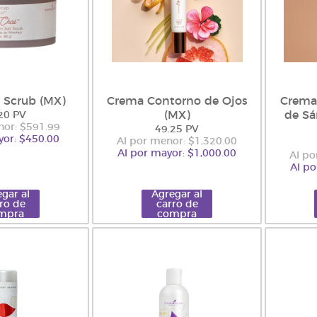
 Scrub (MX)
Crema Contorno de Ojos
Crema 
(MX)
de Sá
20 PV
nor: $591.99
49.25 PV
yor: $450.00
Al por menor: $1,320.00
Al por mayor: $1,000.00
Al po
Al po
gar al
Agregar al
ro de
carro de
mpra
compra