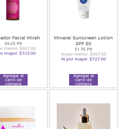
ador Facial Mirah
Mineral Sunscreen Lotion
SPF 50
39.25 PV
or menor: $951.00
31.75 PV
or mayor: $723.00
Al por menor: $957.00
Al por mayor: $727.00
Agregar al
Agregar al
carro de
carro de
compra
compra