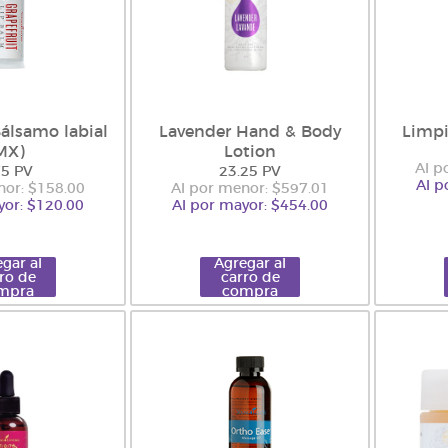
Bálsamo labial
Lavender Hand & Body
Limpi
MX)
Lotion
Al p
75 PV
23.25 PV
Al p
nor: $158.00
Al por menor: $597.01
yor: $120.00
Al por mayor: $454.00
gar al
Agregar al
ro de
carro de
mpra
compra