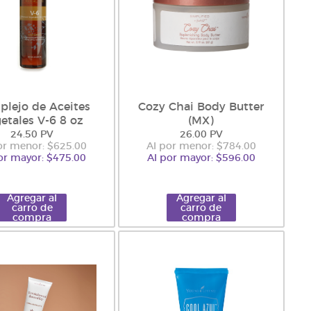
lejo de Aceites
Cozy Chai Body Butter
etales V-6 8 oz
(MX)
24.50 PV
26.00 PV
or menor: $625.00
Al por menor: $784.00
or mayor: $475.00
Al por mayor: $596.00
Agregar al
Agregar al
carro de
carro de
compra
compra