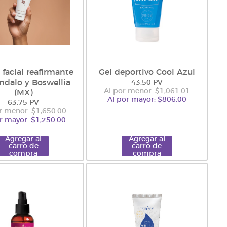
facial reafirmante
Gel deportivo Cool Azul
ndalo y Boswellia
43.50 PV
Al por menor: $1,061.01
(MX)
Al por mayor: $806.00
63.75 PV
r menor: $1,650.00
r mayor: $1,250.00
Agregar al
Agregar al
carro de
carro de
compra
compra