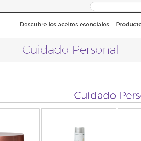
Descubre los aceites esenciales
Product
Aceites esenciales individuales
Mezclas de aceites esenciales
Aceites esenciales en roll-on
Cuidado Personal
Cuidado Pers