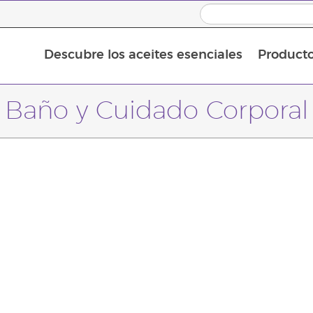
Descubre los aceites esenciales
Product
Aceites esenciales individuales
Mezclas de aceites esenciales
Aceites esenciales en roll-on
Baño y Cuidado Corporal