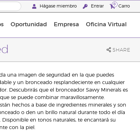
0
Hágase miembro
Entrar
Carro
os
Oportunidad
Empresa
Oficina Virtual
¡Descubre las promociones que hemos diseñado para ti! Adquiere tus productos favoritos a los mejores precios. ¡No te las pierdas, son por tiempo limitado!
Promociones Latinoamérica
ed
SHARE
 da una imagen de seguridad en la que puedes
ludable y un bronceado resplandeciente en cualquier
or. Descubrirás que el bronceador Savvy Minerals es
or que se puede combinar maravillosamente.
stán hechos a base de ingredientes minerales y son
ronceado o den un brillo natural durante todo el día
 Disponible en tonos naturales, te encantará su
te con la piel.