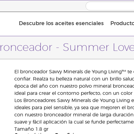
Descubre los aceites esenciales
Product
Aceites esenciales individuales
Mezclas de aceites esenciales
Aceites esenciales en roll-on
ronceador - Summer Lov
El bronceador Savvy Minerals de Young Living™ te
confiar. Realza tu belleza natural con un brillo sa
época del año con nuestro polvo mineral broncead
ideal para crear el contorno perfecto, con un col
Los Bronceadores Savvy Minerals de Young Living e
ideales para piel sensible, ya sea que mejoren el b
con nuestro bronceador mineral de larga duración.
suave y fácil aplicación la cual se funde perfectamen
Tamaño 1.8 gr