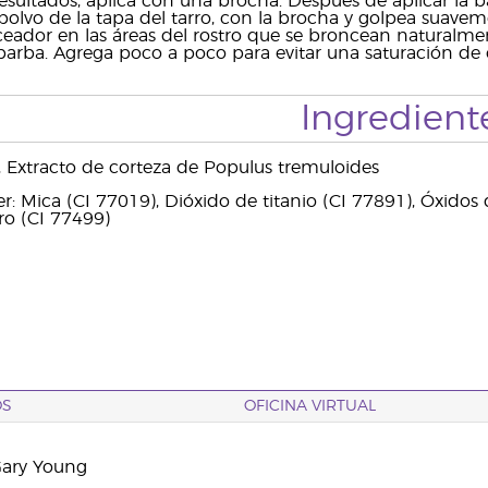
esultados, aplica con una brocha. Después de aplicar la 
 polvo de la tapa del tarro, con la brocha y golpea suave
ceador en las áreas del rostro que se broncean naturalment
y barba. Agrega poco a poco para evitar una saturación de 
Ingredient
e), Extracto de corteza de Populus tremuloides
: Mica (CI 77019), Dióxido de titanio (CI 77891), Óxidos d
ro (CI 77499)
OS
OFICINA VIRTUAL
Gary Young