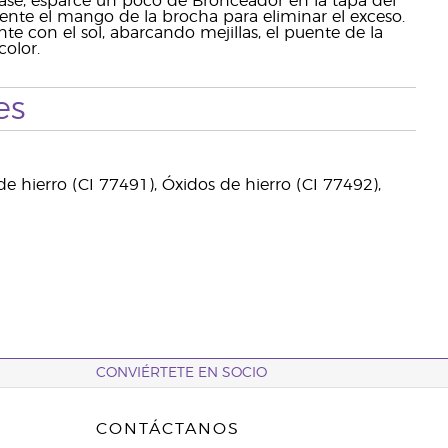
base, esparce un poco de Bronceador en la tapa del
mente el mango de la brocha para eliminar el exceso.
e con el sol, abarcando mejillas, el puente de la
color.
es
e hierro (CI 77491), Óxidos de hierro (CI 77492),
CONVIÉRTETE EN SOCIO
CONTÁCTANOS