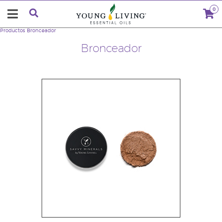
0
Productos
Bronceador
Bronceador