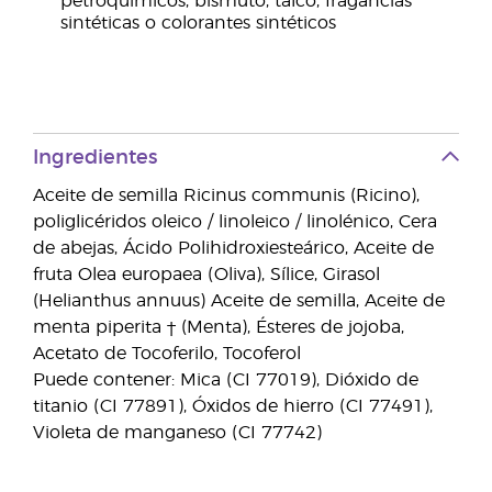
petroquímicos, bismuto, talco, fragancias
sintéticas o colorantes sintéticos
Ingredientes
Aceite de semilla Ricinus communis (Ricino),
poliglicéridos oleico / linoleico / linolénico, Cera
de abejas, Ácido Polihidroxiesteárico, Aceite de
fruta Olea europaea (Oliva), Sílice, Girasol
(Helianthus annuus) Aceite de semilla, Aceite de
menta piperita † (Menta), Ésteres de jojoba,
Acetato de Tocoferilo, Tocoferol
Puede contener: Mica (CI 77019), Dióxido de
titanio (CI 77891), Óxidos de hierro (CI 77491),
Violeta de manganeso (CI 77742)