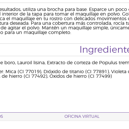
esultados, utiliza una brocha para base. Esparce un poco d
l interior de la tapa para tomar el maquillaje en polvo. G
ica el maquillaje en tu rostro con delicados movimientos c
rtura deseada. Para una cobertura más controlada, rocía t
 de agitar el polvo. Mantén un maquillaje simple, únicame
do para un maquillaje completo.
Ingredient
e boro, Lauroil lisina, Extracto de corteza de Populus tremul
: Mica (CI 77019), Dióxido de titanio (CI 77891), Violeta
 de hierro (CI 77492), Óxidos de hierro (CI 77499)
OS
OFICINA VIRTUAL