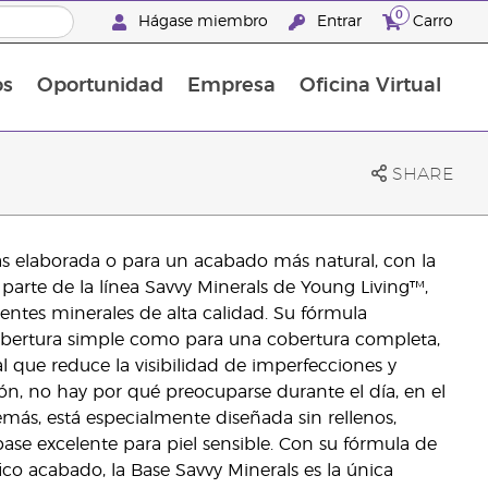
0
Hágase miembro
Entrar
Carro
os
Oportunidad
Empresa
Oficina Virtual
¡Descubre las promociones que hemos diseñado para ti! Adquiere tus productos favoritos a los mejores precios. ¡No te las pierdas, son por tiempo limitado!
Promociones Latinoamérica
SHARE
 elaborada o para un acabado más natural, con la
arte de la línea Savvy Minerals de Young Living™,
entes minerales de alta calidad. Su fórmula
 cobertura simple como para una cobertura completa,
que reduce la visibilidad de imperfecciones y
ión, no hay por qué preocuparse durante el día, en el
demás, está especialmente diseñada sin rellenos,
base excelente para piel sensible. Con su fórmula de
ico acabado, la Base Savvy Minerals es la única