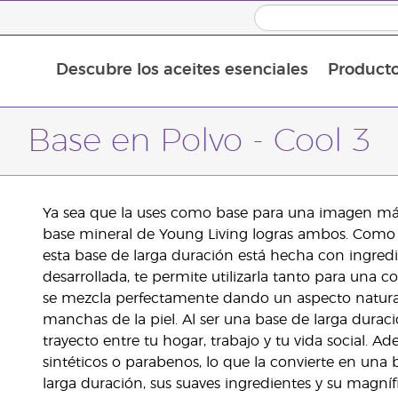
Descubre los aceites esenciales
Product
Aceites esenciales individuales
Mezclas de aceites esenciales
Aceites esenciales en roll-on
Base en Polvo - Cool 3
Ya sea que la uses como base para una imagen más
base mineral de Young Living logras ambos. Como p
esta base de larga duración está hecha con ingredi
desarrollada, te permite utilizarla tanto para una
se mezcla perfectamente dando un aspecto natural 
manchas de la piel. Al ser una base de larga durac
trayecto entre tu hogar, trabajo y tu vida social. A
sintéticos o parabenos, lo que la convierte en una 
larga duración, sus suaves ingredientes y su magníf