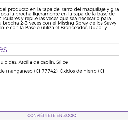
el producto en la tapa del tarro del maquillaje y gira
olpea la brocha ligeramente en la tapa de la base de
irculares y repite las veces que sea necesario para
u brocha 2-3 veces con el Misting Spray de los Savvy
nte con la Base o utiliza el Bronceador, Rubor y
es
oides, Arcilla de caolín, Sílice
 de manganeso (CI 77742), Óxidos de hierro (CI
CONVIÉRTETE EN SOCIO