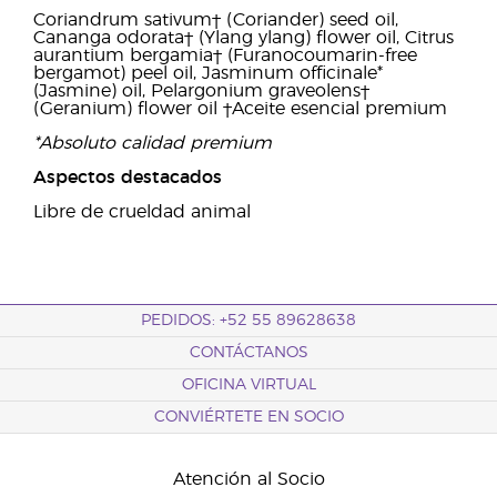
Coriandrum sativum† (Coriander) seed oil,
Cananga odorata† (Ylang ylang) flower oil, Citrus
aurantium bergamia† (Furanocoumarin-free
bergamot) peel oil, Jasminum officinale*
(Jasmine) oil, Pelargonium graveolens†
(Geranium) flower oil †Aceite esencial premium
*Absoluto calidad premium
Aspectos destacados
Libre de crueldad animal
PEDIDOS: +52 55 89628638
CONTÁCTANOS
OFICINA VIRTUAL
CONVIÉRTETE EN SOCIO
Atención al Socio