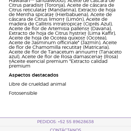
Hawaiian™ sandalwood), Aceite de cáscara de
Citrus paradisi† (Toronja), Aceite de cáscara de
Citrus reticulata† (Mandarina), Extracto de hoja
de Mentha spicata† (Hierbabuena), Aceite de
cáscara de Citrus limon† (Limón), Aceite de
madera de Callitris intratropica† (Ciprés Azul),
Aceite de flor de Artemisia pallens† (Davana),
Extracto de hoja de Citrus hystrix† (Lima Kaffir),
Aceite de hoja de Ocotea quixos† (Ocotea),
Aceite de Jasminum officinale* (Jazmín), Aceite
de flor de Chamomilla recutita† (Matricaria),
Aceite de flor de Tanacetum annuum† (Tanaceto
azul), Aceite de flor de Rosa damascena† (Rosa)
†Aceite esencial premium *Extracto calidad
premium
Aspectos destacados
Libre de crueldad animal
Fotosensible
PEDIDOS: +52 55 89628638
CONTÁCTANOS