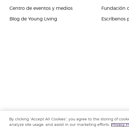
Centro de eventos y medios
Fundación d
Blog de Young Living
Escríbenos 
By clicking “Accept All Cookies”, you agree to the storing of cook
Copyright © 2018 Young Living Essential Oils. Todos los derechos reserv
analyze site usage, and assist in our marketing efforts.
Privacy P