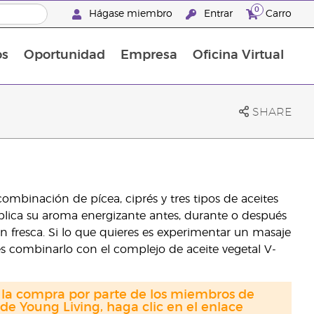
0
Hágase miembro
Entrar
Carro
os
Oportunidad
Empresa
Oficina Virtual
¡Descubre las promociones que hemos diseñado para ti! Adquiere tus productos favoritos a los mejores precios. ¡No te las pierdas, son por tiempo limitado!
Promociones Latinoamérica
SHARE
ombinación de pícea, ciprés y tres tipos de aceites
). Aplica su aroma energizante antes, durante o después
n fresca. Si lo que quieres es experimentar un masaje
des combinarlo con el complejo de aceite vegetal V-
a la compra por parte de los miembros de
de Young Living, haga clic en el enlace