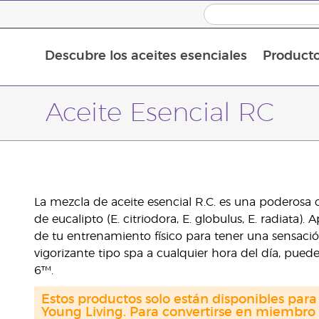
Descubre los aceites esenciales
Product
Aceites esenciales individuales
Mezclas de aceites esenciales
Aceites esenciales en roll-on
Aceite Esencial RC
La mezcla de aceite esencial R.C. es una poderosa c
de eucalipto (E. citriodora, E. globulus, E. radiata
de tu entrenamiento físico para tener una sensació
vigorizante tipo spa a cualquier hora del día, pue
6™.
Estos productos solo están disponibles par
Young Living. Para convertirse en miembro 