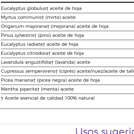
Eucalyptus globulus† aceite de hoja
Myrtus communis† (mirto) aceite
Origanum majorana† (mejorana) aceite de hoja
Pinus sylvestris† (pino) aceite de hoja
Eucalyptus radiata† aceite de hoja
Eucalyptus citriodora† aceite de hoja
Lavandula angustifolia† (lavanda) aceite
Cupressus sempervirens† (ciprés) aceite/nuez/aceite de tall
Picea mariana† (picea negra) aceite de hoja
Mentha piperita† (menta) aceite
† Aceite esencial de calidad 100% natural
Usos sugeri