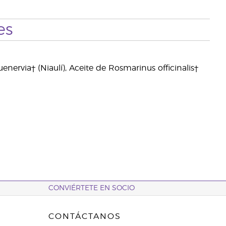
es
enervia† (Niaulí), Aceite de Rosmarinus officinalis†
CONVIÉRTETE EN SOCIO
CONTÁCTANOS