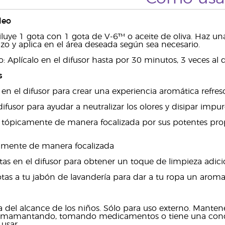
leo
iluye 1 gota con 1 gota de V-6™ o aceite de oliva. Haz u
azo y aplica en el área deseada según sea necesario.
o:
Aplícalo en el difusor hasta por 30 minutos, 3 veces al d
s
 en el difusor para crear una experiencia aromática refres
difusor para ayudar a neutralizar los olores y disipar impur
 tópicamente de manera focalizada por sus potentes prop
camente de manera focalizada
tas en el difusor para obtener un toque de limpieza adici
as a tu jabón de lavandería para dar a tu ropa un aroma 
 del alcance de los niños. Sólo para uso externo. Mante
mamantando, tomando medicamentos o tiene una condici
usar.