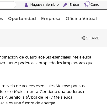
0
Hágase miembro
Entrar
Carro
os
Oportunidad
Empresa
Oficina Virtual
¡Descubre las promociones que hemos diseñado para ti! Adquiere tus productos favoritos a los mejores precios. ¡No te las pierdas, son por tiempo limitado!
Promociones Latinoamérica
SHARE
binación de cuatro aceites esenciales: Melaleuca
lavo. Tiene poderosas propiedades limpiadoras que
a mezcla de aceites esenciales Melrose por sus
difusor o tópicamente. Contiene una poderosa
 Alternifolia (Árbol de Té) y Melaleuca
cla es una fuente de energía.