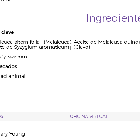
Ingredient
clave
euca alternifolia† (Melaleuca), Aceite de Melaleuca quinqu
ite de Syzygium aromaticum† (Clavo)
ial premium
tacados
dad animal
OS
OFICINA VIRTUAL
Gary Young