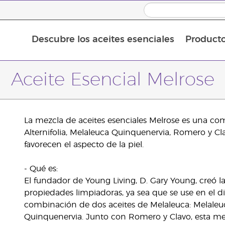
Descubre los aceites esenciales
Product
Aceites esenciales individuales
Mezclas de aceites esenciales
Aceites esenciales en roll-on
Aceite Esencial Melrose
La mezcla de aceites esenciales Melrose es una com
Alternifolia, Melaleuca Quinquenervia, Romero y C
favorecen el aspecto de la piel.
- Qué es:
El fundador de Young Living, D. Gary Young, creó l
propiedades limpiadoras, ya sea que se use en el 
combinación de dos aceites de Melaleuca: Melaleuca
Quinquenervia. Junto con Romero y Clavo, esta mez