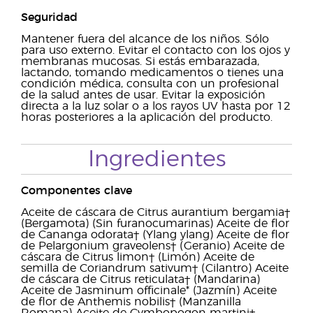
Seguridad
Mantener fuera del alcance de los niños. Sólo
para uso externo. Evitar el contacto con los ojos y
membranas mucosas. Si estás embarazada,
lactando, tomando medicamentos o tienes una
condición médica, consulta con un profesional
de la salud antes de usar. Evitar la exposición
directa a la luz solar o a los rayos UV hasta por 12
horas posteriores a la aplicación del producto.
Ingredientes
Componentes clave
Aceite de cáscara de Citrus aurantium bergamia†
(Bergamota) (Sin furanocumarinas) Aceite de flor
de Cananga odorata† (Ylang ylang) Aceite de flor
de Pelargonium graveolens† (Geranio) Aceite de
cáscara de Citrus limon† (Limón) Aceite de
semilla de Coriandrum sativum† (Cilantro) Aceite
de cáscara de Citrus reticulata† (Mandarina)
Aceite de Jasminum officinale* (Jazmín) Aceite
de flor de Anthemis nobilis† (Manzanilla