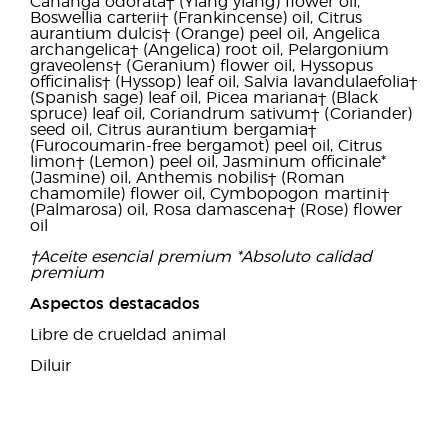
Cananga odorata† (Ylang ylang) flower oil,
Boswellia carterii† (Frankincense) oil, Citrus
aurantium dulcis† (Orange) peel oil, Angelica
archangelica† (Angelica) root oil, Pelargonium
graveolens† (Geranium) flower oil, Hyssopus
officinalis† (Hyssop) leaf oil, Salvia lavandulaefolia†
(Spanish sage) leaf oil, Picea mariana† (Black
spruce) leaf oil, Coriandrum sativum† (Coriander)
seed oil, Citrus aurantium bergamia†
(Furocoumarin-free bergamot) peel oil, Citrus
limon† (Lemon) peel oil, Jasminum officinale*
(Jasmine) oil, Anthemis nobilis† (Roman
chamomile) flower oil, Cymbopogon martini†
(Palmarosa) oil, Rosa damascena† (Rose) flower
oil
†Aceite esencial premium *Absoluto calidad
premium
Aspectos destacados
Libre de crueldad animal
Diluir