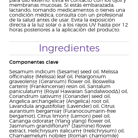
para uso externo. Evita el contacto con los ojos y
membranas mucosas. Si estás embarazada,
lactando, tomando medicamentos o tienes una
condición médica, consulta con un profesional
de la salud antes de usar. Evita la exposición
directa a la luz solar o a los rayos UV hasta por 12
horas posteriores a la aplicación del producto.
Ingredientes
Componentes clave
Sesamum indicum (Sesame) seed oil, Melissa
officinalis† (Melissa) leaf oil, Pelargonium
graveolens† (Geranium) flower oil, Boswellia
carterii† (Frankincense) resin oil, Santalum
paniculatum† (Royal Hawaiian Sandalwood∆) oil,
Coriandrum sativum† (Coriander) seed oil,
Angelica archangelica† (Angelica) root oil,
Lavandula angustifolia† (Lavender) oil, Citrus
aurantium bergamia† (Furanocoumarin-free
bergamot), Citrus limon† (Lemon) peel oil,
Cananga odorata† (Ylang ylang) flower oil,
Jasminum grandiflorum* (Jasmine) flower
extract, Helichrysum italicum† (Helichrysum) oil,
Chamaemelum nobile† (Roman chamomile)