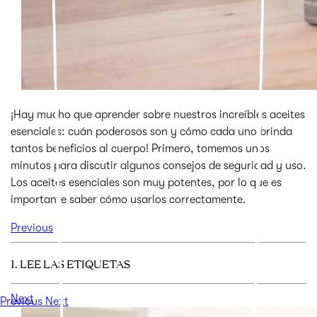
¡Hay mucho que aprender sobre nuestros increíbles aceites
esenciales: cuán poderosos son y cómo cada uno brinda
tantos beneficios al cuerpo! Primero, tomemos unos
minutos para discutir algunos consejos de seguridad y uso.
Los aceites esenciales son muy potentes, por lo que es
importante saber cómo usarlos correctamente.
Previous
1. LEE LAS ETIQUETAS
Next
Previous
Next