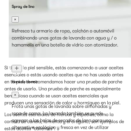
Spray de lino
×
Refresca tu armario de ropa, colchón o automóvil
combinando unas gotas de lavanda con agua y / o
hamamelis en una botella de vidrio con atomizador.
Si tienes la piel sensible, estás comenzando a usar aceites
esenciales o estás usando aceites que no has usado antes
en tu piel, te recomendamos hacer una prueba de parche
Hora de dormir
antes de usarlo. Una prueba de parche es especialmente
×
beneficiosa cuando se usan aceites esenciales que
producen una sensación de calor u hormigueo en la piel.
Frota unas gotas de lavanda sobre almohadas y
ropa de cama. La lavanda también se puede
Los aceites esenciales de hierbas y especias, como la
agregar a las bolas de secador de lana para una
corteza de canela, la menta y el orégano, son ejemplos de
alternativa ecológica y fresca en vez de utilizar
estos aceites "calientes".