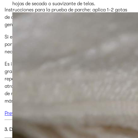
hojas de secado o suavizante de telas.
Instrucciones para la prueba de parche: aplica 1-2 gotas
de aceite esencial en el antebrazo. Las reacciones
generalmente ocurren dentro de 5-10 minutos.
Si experimentas alguna reacción adversa, aplica un aceite
portador en el área afectada tan a menudo como sea
necesario en lugar de agua y jabón.
Es importante recordar que los aceites son solubles en
grasa. Esto significa que se sienten atraídos por la grasa y
repelan el agua. La piel está compuesta de grasa, que
atrae los aceites esenciales. Si un aceite causa algún tipo
de molestia, el lavado con agua solo conducirá el aceite
más profundamente en tu piel.
Previous
3. DILUCIÓN