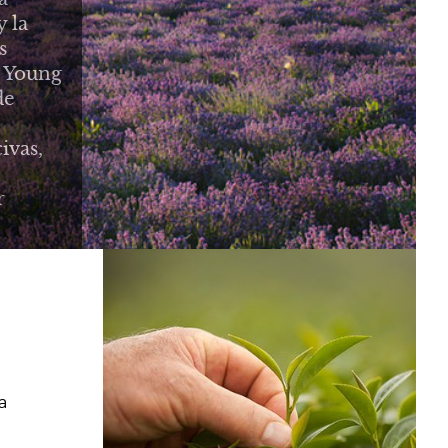
y la
s
e Young
de
ivas,
r
a
s