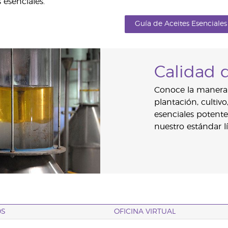
s esenciales.
Guía de Aceites Esenciales
Calidad 
Conoce la manera 
plantación, cultiv
esenciales potente
nuestro estándar lí
OS
OFICINA VIRTUAL