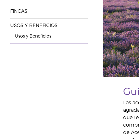
FINCAS
USOS Y BENEFICIOS
Usos y Beneficios
Guí
Los ac
agrada
que te
compro
de Ace