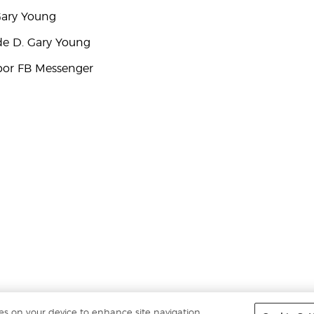
Gary Young
e D. Gary Young
por FB Messenger
ies on your device to enhance site navigation,