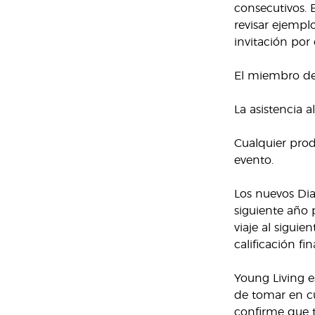
consecutivos. 
revisar ejempl
invitación por 
El miembro deb
La asistencia 
Cualquier prod
evento.
Los nuevos Diam
siguiente año 
viaje al sigui
calificación fi
Young Living e
de tomar en cu
confirme que t