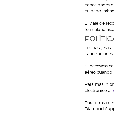
capacidades de
cuidado infanti
El viaje de re
formulario fis
POLÍTI
Los pasajes ca
cancelaciones 
Si necesitas c
aéreo cuando a
Para más infor
electrónico a
r
Para otras cue
Diamond Supp