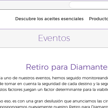
Descubre los aceites esenciales
Product
Aceites esenciales individuales
Mezclas de aceites esenciales
Aceites esenciales en roll-on
Eventos
Retiro para Diamant
 uno de nuestros eventos, hemos seguido monitoreando m
de tomar en cuenta la seguridad de cada destino y la seg
estos factores juegan un factor determinante para la viabi
o eso, es con una gran desilusión que anunciamos las ci
pospongamos nuevamente nuestro Retiro para Diamantes. D