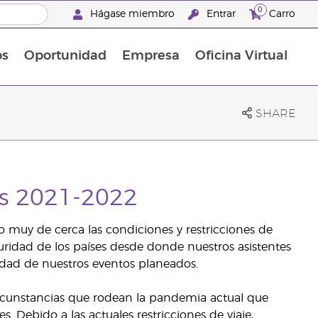
0
Hágase miembro
Entrar
Carro
os
Oportunidad
Empresa
Oficina Virtual
¡Descubre las promociones que hemos diseñado para ti! Adquiere tus productos favoritos a los mejores precios. ¡No te las pierdas, son por tiempo limitado!
Promociones Latinoamérica
SHARE
es 2021-2022
uy de cerca las condiciones y restricciones de
uridad de los países desde donde nuestros asistentes
lidad de nuestros eventos planeados.
rcunstancias que rodean la pandemia actual que
ebido a las actuales restricciones de viaje,