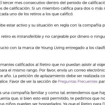
El tercer mes consecutivo dentro del periodo de calificació
os de calificación. Si un miembro califica para dos o más
cada uno de los retiros a los que calificó.
e estar activo y su situación en regla con la compañía pa
al retiro es intransferible y no canjeable por dinero o ni
ucto con la marca de Young Living entregado a los clasific
antes calificados al Retiro que no puedan asistir al viaje
para el mismo rango. Por favor, envía un correo electróni
ente año. La petición de aplazamiento debe ser realizada c
nalice. Favor de ver la sección de
Preguntas Frecuentes
par
s una compañía familiar y como tal, entendemos que haya
enta que, si bien esto está permitido, te pedimos que n
us niños pueden ser hospedados. Ya que el Retiro para Di