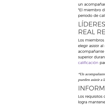
un acompañant
*El miembro d
periodo de cali
LÍDERE
REAL R
Los miembros q
elegir asistir 
acompañante e
superior durant
calificación
par
*Un acompañante 
pueden asistir a 
INFORM
Los requisitos
logra mantener