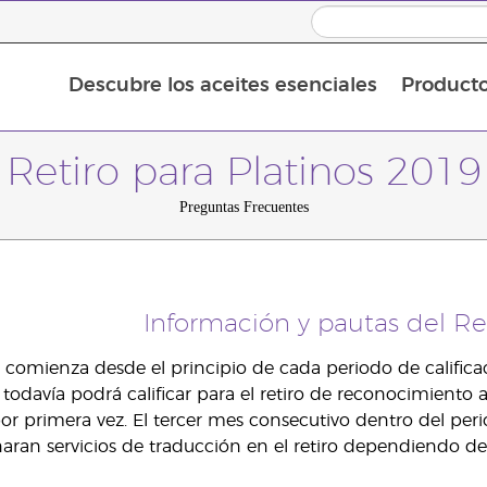
Descubre los aceites esenciales
Product
Aceites esenciales individuales
Mezclas de aceites esenciales
Aceites esenciales en roll-on
Retiro para Platinos 2019
Preguntas Frecuentes
Información y pautas del Ret
ón comienza desde el principio de cada periodo de califi
a todavía podrá calificar para el retiro de reconocimiento
or primera vez. El tercer mes consecutivo dentro del perio
aran servicios de traducción en el retiro dependiendo de