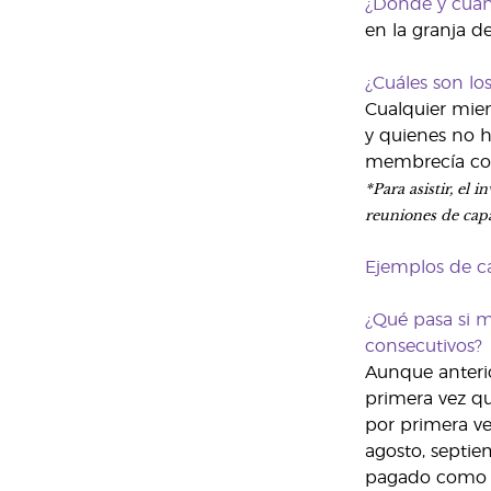
¿Dónde y cuánd
en la granja d
¿Cuáles son los
Cualquier miem
y quienes no h
membrecía con 
*Para asistir, el
reuniones de capa
Ejemplos de ca
¿Qué pasa si m
consecutivos?
Aunque anterio
primera vez qu
por primera ve
agosto, septiem
pagado como Pl