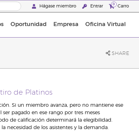
0
Hágase miembro
Entrar
Carro
os
Oportunidad
Empresa
Oficina Virtual
¡Descubre las promociones que hemos diseñado para ti! Adquiere tus productos favoritos a los mejores precios. ¡No te las pierdas, son por tiempo limitado!
Promociones Latinoamérica
SHARE
iro de Platinos
cación. Si un miembro avanza, pero no mantiene ese
 al ser pagado en ese rango por tres meses
do de calificación determinará la elegibilidad.
 la necesidad de los asistentes y la demanda.