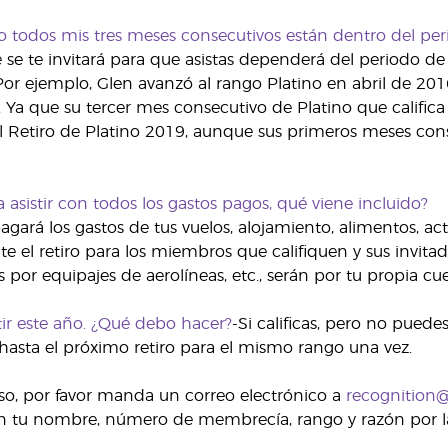
o todos mis tres meses consecutivos están dentro del peri
e se te invitará para que asistas dependerá del periodo de
Por ejemplo, Glen avanzó al rango Platino en abril de 20
 Ya que su tercer mes consecutivo de Platino que califica 
el Retiro de Platino 2019, aunque sus primeros meses con
ra asistir con todos los gastos pagos, qué viene incluido?
gará los gastos de tus vuelos, alojamiento, alimentos, acti
nte el retiro para los miembros que califiquen y sus invit
ifas por equipajes de aerolíneas, etc., serán por tu propia cu
ir este año. ¿Qué debo hacer?
-Si calificas, pero no puede
n hasta el próximo retiro para el mismo rango una vez.
 eso, por favor manda un correo electrónico a
recognition
on tu nombre, número de membrecía, rango y razón por la