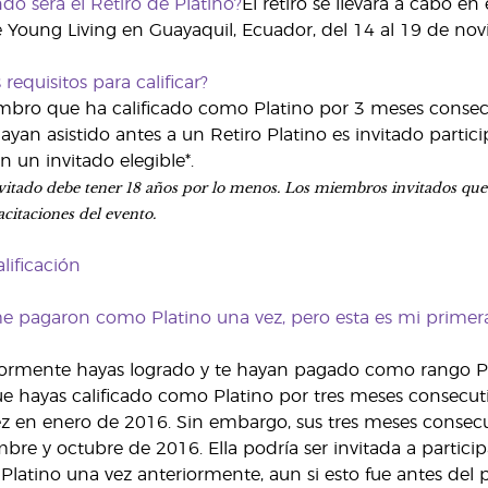
o será el Retiro de Platino?
El retiro se llevará a cabo e
e Young Living en Guayaquil, Ecuador, del 14 al 19 de no
 requisitos para calificar?
bro que ha calificado como Platino por 3 meses consecut
ayan asistido antes a un Retiro Platino es invitado partic
un invitado elegible*.
 invitado debe tener 18 años por lo menos. Los miembros invitados que 
citaciones del evento.
lificación
e pagaron como Platino una vez, pero esta es mi primera
rmente hayas logrado y te hayan pagado como rango Platino
e hayas calificado como Platino por tres meses consecut
z en enero de 2016. Sin embargo, sus tres meses consec
bre y octubre de 2016. Ella podría ser invitada a particip
atino una vez anteriormente, aun si esto fue antes del pe