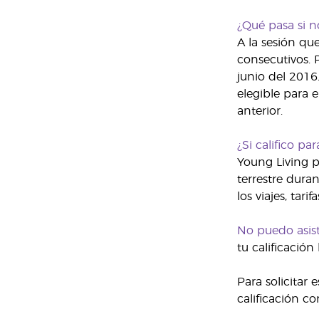
¿Qué pasa si n
A la sesión qu
consecutivos. 
junio del 2016.
elegible para 
anterior.
¿Si califico pa
Young Living pa
terrestre dura
los viajes, tar
No puedo asist
tu calificació
Para solicitar
calificación c