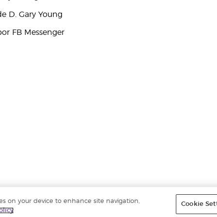
e D. Gary Young
por FB Messenger
ies on your device to enhance site navigation,
Cookie Set
ados. |
Política de privacidad
olicy