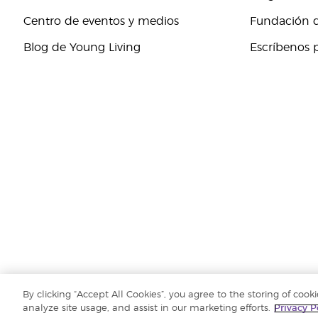
Centro de eventos y medios
Fundación d
Blog de Young Living
Escríbenos 
By clicking “Accept All Cookies”, you agree to the storing of cook
Copyright © 2018 Young Living Essential Oils. Todos los derechos reserv
analyze site usage, and assist in our marketing efforts.
Privacy P