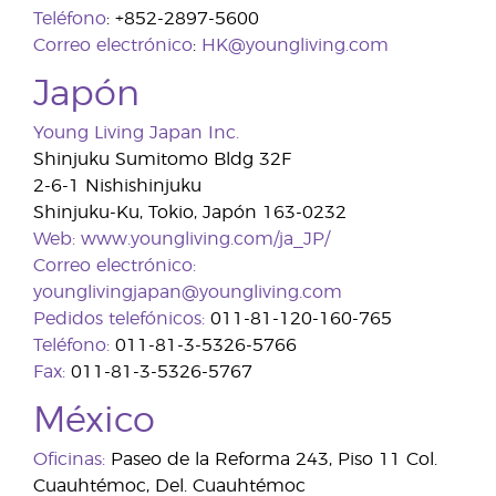
Teléfono
: +852-2897-5600
Correo electrónico
:
HK@youngliving.com
Japón
Young Living Japan Inc.
Shinjuku Sumitomo Bldg 32F
2-6-1 Nishishinjuku
Shinjuku-Ku, Tokio, Japón 163-0232
Web:
www.youngliving.com/ja_JP/
Correo electrónico:
younglivingjapan@youngliving.com
Pedidos telefónicos:
011-81-120-160-765
Teléfono:
011-81-3-5326-5766
Fax:
011-81-3-5326-5767
México
Oficinas:
Paseo de la Reforma 243, Piso 11 Col.
Cuauhtémoc, Del. Cuauhtémoc