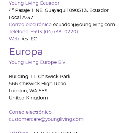
Young Living Ecuador
4º Pasaje 1 NE, Guayaquil 090513, Ecuador
Local A-37
Correo electrónico
ecuador@youngliving.com
Teléfono:
+593 (04) (3810220)
Web:
/es_EC
Europa
Young Living Europe B.V
Building 11, Chiswick Park
566 Chiswick High Road
London, W4 5YS
United Kingdom
Correo electrónico:
customercare@youngliving.com