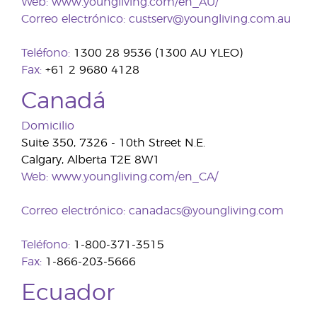
Web:
www.youngliving.com/en_AU/
Correo electrónico:
custserv@youngliving.com.au
Teléfono:
1300 28 9536 (1300 AU YLEO)
Fax:
+61 2 9680 4128
Canadá
Domicilio
Suite 350, 7326 - 10th Street N.E.
Calgary, Alberta T2E 8W1
Web:
www.youngliving.com/en_CA/
Correo electrónico:
canadacs@youngliving.com
Teléfono:
1-800-371-3515
Fax:
1-866-203-5666
Ecuador