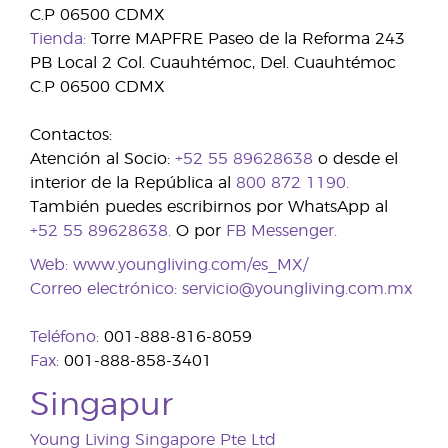
C.P 06500 CDMX
Tienda:
Torre MAPFRE Paseo de la Reforma 243
PB Local 2 Col. Cuauhtémoc, Del. Cuauhtémoc
C.P 06500 CDMX
Contactos:
Atención al Socio:
+52 55 89628638
o desde el
interior de la República al
800 872 1190.
También puedes escribirnos por WhatsApp al
+52 55 89628638.
O por
FB Messenger.
Web:
www.youngliving.com/es_MX/
Correo electrónico:
servicio@youngliving.com.mx
Teléfono:
001-888-816-8059
Fax:
001-888-858-3401
Singapur
Young Living Singapore Pte Ltd