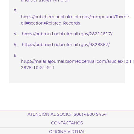
and-dentistry/Thyme-oil
https://pubchem.ncbi.nlm.nih.gov/compound/Thyme-
oil#section=Related-Records
https://pubmed.ncbi.nlm.nih.gov/28214817/
https://pubmed.ncbi.nlm.nih.gov/9828867/
https://malariajournal.biomedcentral.com/articles/10.
2875-10-S1-S11
ATENCIÓN AL SOCIO: (506) 4600 9454
CONTÁCTANOS
OFICINA VIRTUAL