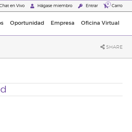
0
Chat en Vivo
Hágase miembro
Entrar
Carro
os
Oportunidad
Empresa
Oficina Virtual
Promociones Latinoamérica
SHARE
ed