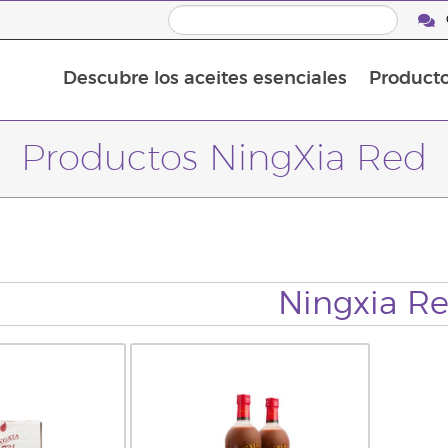
Descubre los aceites esenciales
Product
Aceites esenciales individuales
Mezclas de aceites esenciales
Productos NingXia Red
Ningxia R