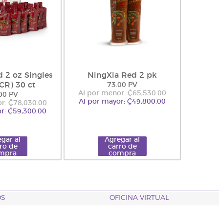
 2 oz Singles
NingXia Red 2 pk
(CR) 30 ct
73.00 PV
Al por menor: ₡65,530.00
00 PV
Al por mayor: ₡49,800.00
r: ₡78,030.00
r: ₡59,300.00
gar al
Agregar al
ro de
carro de
mpra
compra
OS
OFICINA VIRTUAL