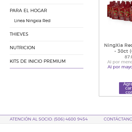
PARA EL HOGAR
Linea Ningxia Red
THIEVES
NingXia Red
NUTRICION
- 30ct 
87.
KITS DE INICIO PREMIUM
Al por meno
Al por mayo
Agre
car
co
ATENCIÓN AL SOCIO: (506) 4600 9454
CONTÁCTAN