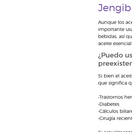
Jengib
Aunque los ace
importante usa
bebidas, así q
aceite esencia
¿Puedo us
preexiste
Si bien el ace
que significa 
•Trastornos he
•Diabetes
•Cálculos biliar
•Cirugía recie