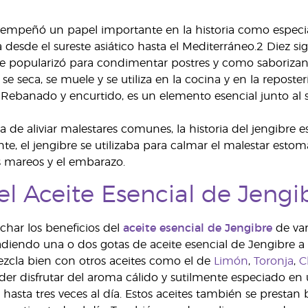
sempeñó un papel importante en la historia como especia
desde el sureste asiático hasta el Mediterráneo.2 Diez sig
e popularizó para condimentar postres y como saborizant
e se seca, se muele y se utiliza en la cocina y en la repost
. Rebanado y encurtido, es un elemento esencial junto al s
 de aliviar malestares comunes, la historia del jengibre es
e, el jengibre se utilizaba para calmar el malestar estoma
os mareos y el embarazo.
el Aceite Esencial de Jengi
har los beneficios del
aceite esencial de Jengibre
de var
diendo una o dos gotas de aceite esencial de Jengibre a tu
zcla bien con otros aceites como el de
Limón
,
Toronja
,
C
 poder disfrutar del aroma cálido y sutilmente especiado 
hasta tres veces al día. Estos aceites también se prestan 