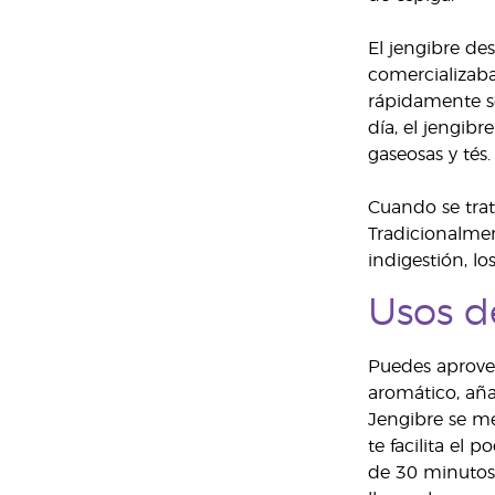
El jengibre de
comercializaba 
rápidamente s
día, el jengibr
gaseosas y tés
Cuando se trata
Tradicionalment
indigestión, l
Usos d
Puedes aprovec
aromático, aña
Jengibre se me
te facilita el
de 30 minutos 