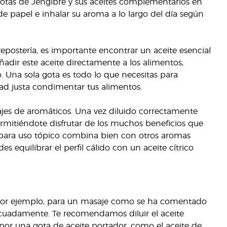
gotas de Jengibre y sus aceites complementarios en
 papel e inhalar su aroma a lo largo del día según
repostería, es importante encontrar un aceite esencial
ñadir este aceite directamente a los alimentos,
. Una sola gota es todo lo que necesitas para
dad justa condimentar tus alimentos.
jes de aromáticos. Una vez diluido correctamente
ermitiéndote disfrutar de los muchos beneficios que
re para uso tópico combina bien con otros aromas
 equilibrar el perfil cálido con un aceite cítrico
, por ejemplo, para un masaje como se ha comentado
ecuadamente. Te recomendamos diluir el aceite
por una gota de aceite portador, como el aceite de