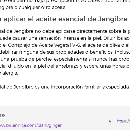
 te encuentras bajo prescripción médica, es importante c
gibre o cualquier otro aceite.
 aplicar el aceite esencial de Jengibre
cial de Jengibre no debe aplicarse directamente sobre la p
puede causar una sensación intensa en la piel. Diluir los a
l Complejo de Aceite Vegetal V-6, el aceite de oliva o el a
 debilitar ninguna de sus propiedades o beneficios. Inclus
una prueba de parche, especialmente si nunca has probad
cial diluido en la piel del antebrazo y espera unas horas
 alergia.
ial de Jengibre es una incorporación familiar y especiada 
s:
https:
ww.britannica.com/plant/ginger