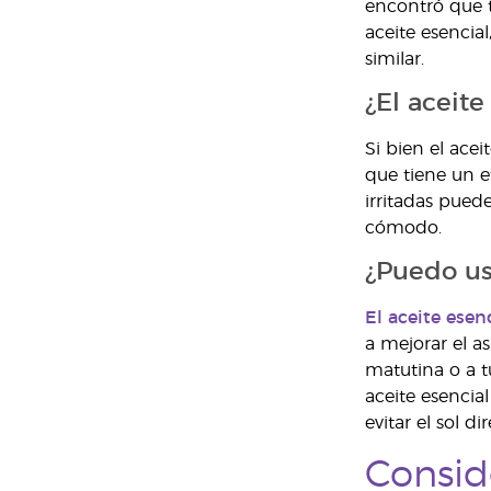
encontró que t
aceite esencia
similar.
¿El aceit
Si bien el ace
que tiene un e
irritadas pued
cómodo.
¿Puedo usa
El aceite esen
a mejorar el a
matutina o a t
aceite esencia
evitar el sol d
Consid