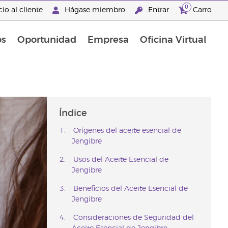
0
io al cliente
Hágase miembro
Entrar
Carro
os
Oportunidad
Empresa
Oficina Virtual
s
Sets Prácticos Baño y Ducha
Promociones Latinoamérica
Índice
Orígenes del aceite esencial de
Jengibre
Usos del Aceite Esencial de
Jengibre
Beneficios del Aceite Esencial de
Jengibre
Consideraciones de Seguridad del