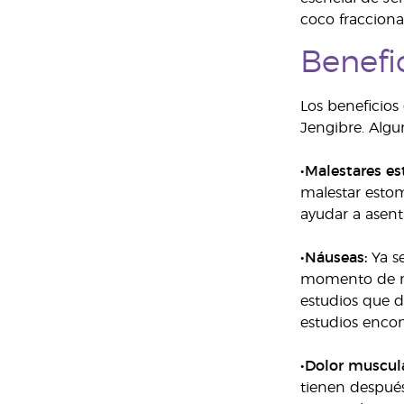
coco fracciona
Benefi
Los beneficios
Jengibre. Algu
•Malestares es
malestar estom
ayudar a asent
•Náuseas:
Ya se
momento de nue
estudios que d
estudios encon
•Dolor muscula
tienen después