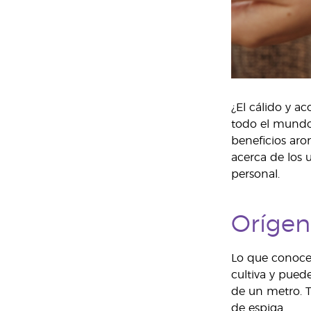
¿El cálido y a
todo el mundo,
beneficios aro
acerca de los 
personal.
Orígen
Lo que conocem
cultiva y pued
de un metro. T
de espiga.