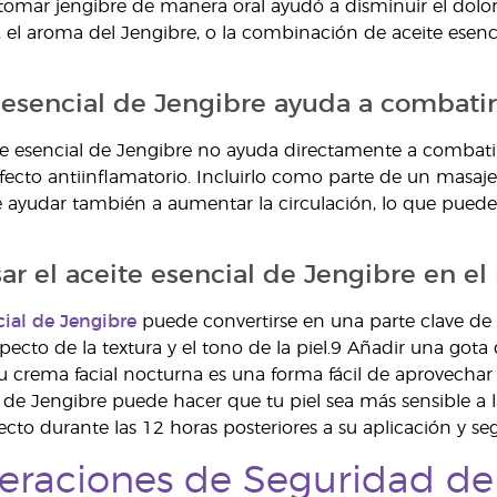
omar jengibre de manera oral ayudó a disminuir el dolor 
l, el aroma del Jengibre, o la combinación de aceite esen
e esencial de Jengibre ayuda a combatir
ite esencial de Jengibre no ayuda directamente a combat
fecto antiinflamatorio. Incluirlo como parte de un masaj
e ayudar también a aumentar la circulación, lo que pued
r el aceite esencial de Jengibre en el 
cial de Jengibre
puede convertirse en una parte clave de t
specto de la textura y el tono de la piel.9 Añadir una got
u crema facial nocturna es una forma fácil de aprovechar 
l de Jengibre puede hacer que tu piel sea más sensible a la
irecto durante las 12 horas posteriores a su aplicación y se
eraciones de Seguridad del