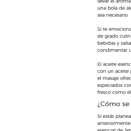
llevar el arom
una bola de al
sea necesario.
Si te emociona
de grado culin
bebidas y sals
condimentar un
El aceite esen
con un aceite 
el masaje ofre
especiados com
fresco como e
¿Cómo se 
Si estás plane
anteriormente 
esencial de Je