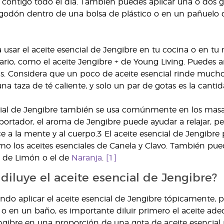
a contigo todo el día. También puedes aplicar una o dos 
godón dentro de una bolsa de plástico o en un pañuelo de
 usar el aceite esencial de Jengibre en tu cocina o en tu 
ario, como el aceite Jengibre + de Young Living. Puedes a
as. Considera que un poco de aceite esencial rinde mucho
a taza de té caliente, y solo un par de gotas es la canti
cial de Jengibre también se usa comúnmente en los masa
portador, el aroma de Jengibre puede ayudar a relajar, p
ce a la mente y al cuerpo.3 El aceite esencial de Jengib
o los aceites esenciales de Canela y Clavo. También puedes
l de Limón o el de
Naranja
.
[1]
diluye el aceite esencial de Jengibre?
ando aplicar el aceite esencial de Jengibre tópicamente
o en un baño, es importante diluir primero el aceite ad
ngibre en una proporción de una gota de aceite esencial 