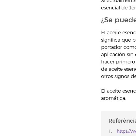
Si actualmente
esencial de Jen
¿Se puede
El aceite esen
significa que 
portador como e
aplicación sin
hacer primero 
de aceite esen
otros signos de
El aceite esenc
aromática.
Referência
https://w