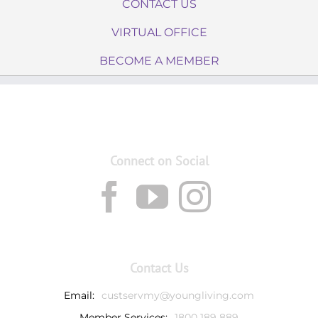
CONTACT US
VIRTUAL OFFICE
BECOME A MEMBER
Connect on Social
Contact Us
Email:
custservmy@youngliving.com
Member Services:
1800 189 889