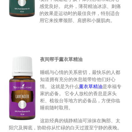
感觉良好。 此外，薄荷精油冰凉、刺痛
的效果是运动时的最佳良伴，特别适合
用它来按摩颈部、肩膀和小腿肌肉。
夜间帮手薰衣草精油
睡眠与心情的关系密切，最快乐的人都
知道拥有充分的休息能带给他们好心
情。 这就是为什么
薰衣草精油
是幸福专
家的必备。 它令人放松的香息是床头
柜、梳妆台等地方的必备品，方便你临
睡前随时取用。
这款经典的镇静精油可涂抹在胸部、太
阳穴及脚底，协助你从忙碌的白天过渡至宁静的夜晚。