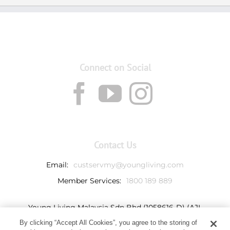
Connect on Social
Contact Us
Email:
custservmy@youngliving.com
Member Services:
1800 189 889
Young Living Malaysia Sdn Bhd (1058616-D) (AJL
932069)
By clicking “Accept All Cookies”, you agree to the storing of
Ground Floor, Tower 7