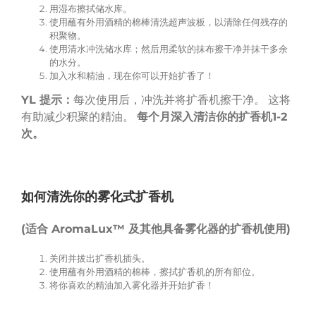
用湿布擦拭储水库。
使用蘸有外用酒精的棉棒清洗超声波板，以清除任何残存的
积聚物。
使用清水冲洗储水库；然后用柔软的抹布擦干净并抹干多余
的水分。
加入水和精油，现在你可以开始扩香了！
YL
提示：
每次使用后，冲洗并将扩香机擦干净。 这将
有助减少积聚的精油。
每个月深入清洁你的扩香机
1-2
次。
如何清洗你的雾化式扩香机
(
适合
AromaLux™
及其他具备雾化器的扩香机使用
)
关闭并拔出扩香机插头。
使用蘸有外用酒精的棉棒，擦拭扩香机的所有部位。
将你喜欢的精油加入雾化器并开始扩香！