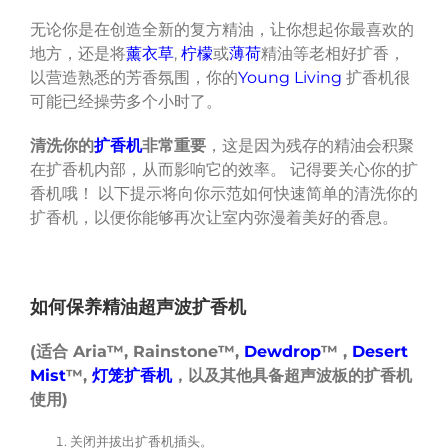
无论你是在创造全新的复方精油，让你想起你最喜欢的
地方，还是将
薰衣草
,
柠檬
或
薄荷
精油等老相好扩香，
以营造熟悉的芳香氛围，你的
Young Living
扩香机很
可能已经操劳多个小时了。
清洗你的
扩香机
非常重要
，这是因为残存的精油会积聚
在扩香机内部，从而影响它的效率。 记得要关心你的扩
香机哦！ 以下提示将向你示范如何快速简单的清洗你的
扩香机，以便你能够再次让室内弥漫着美好的香息。
如何保养精油超声波扩香机
(
适合
Aria™, Rainstone™,
Dewdrop
™ ,
Desert
Mist
™,
灯笼扩香机
，以及其他具备超声波板的扩香机
使用
)
关闭并拔出扩香机插头。