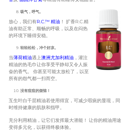
吸气，呼气。
放心，我们有
R.C.™ 精油
！ 扩香R.C.精
油有助正常、顺畅的呼吸，以及在闷热
的环境下睡得安稳。
轻轻松松，冲个好凉。
当
薄荷精油
遇上
澳洲尤加利精油
，灌注
精油的热毛巾让你享受平静却又令人振
奋的香气。 你甚至可能太放松了，以至
所有的怨气都一扫而空。
没有痘痘的烦恼！
互生叶白千层精油若使用得宜，可减少瑕疵的显现，同
时维持健康的肌肤和指甲。
充分利用精油，让它们发挥最大潜能！ 让你的精油用途
变得多元化，以获得终极体验。