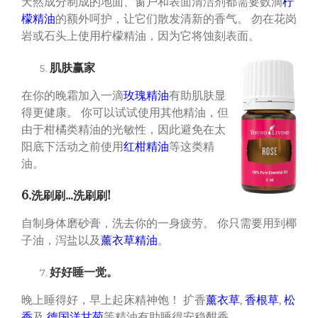
天然成分制成的地面、窗户和表面清洁剂都需要数滴
柠
檬精油
的额外呵护，让它们散发清新的香气。 勿在花岗
岩或石头上使用柠檬精油，因为它将蚀刻表面。
肌肤赢家
在你的晚霜加入一滴
玫瑰精油
有助肌肤显
得更健康。 你可以试试使用其他精油，但
由于柑橘类精油的光敏性，因此避免在太
阳底下活动之前使用
红柑精油
等这类精
油。
6.
洗刷刷
…
洗刷刷
!
自制身体磨砂膏，洗去你的一身疲劳。 你只需要用到椰
子油，泻盐以及
薰衣草精油
。
好好睡一觉。
晚上睡得好，早上起床精神饱！ 扩香
薰衣草
,
香根草
,
松
香
及
德国洋甘菊
等精油有助睡得安稳酣香。