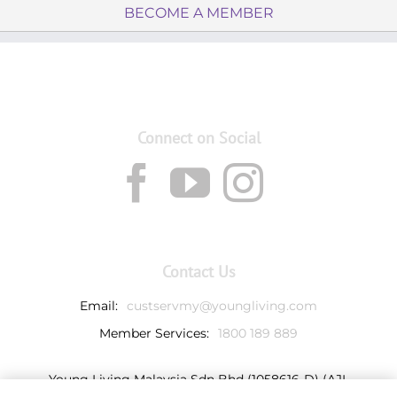
BECOME A MEMBER
Connect on Social
Contact Us
Email:
custservmy@youngliving.com
Member Services:
1800 189 889
Young Living Malaysia Sdn Bhd (1058616-D) (AJL