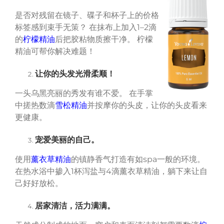
是否对残留在镜子、碟子和杯子上的价格
标签感到束手无策？ 在抹布上加入1–2滴
的
柠檬精油
后把胶粘物质擦干净。 柠檬
精油可帮你解决难题！
让你的头发光滑柔顺！
一头乌黑亮丽的秀发有谁不爱。 在手掌
中搓热数滴
雪松精油
并按摩你的头皮，让你的头皮看来
更健康。
宠爱美丽的自己。
使用
薰衣草精油
的镇静香气打造有如spa一般的环境。
在热水浴中掺入1杯泻盐与4滴薰衣草精油，躺下来让自
己好好放松。
居家清洁，活力满满。