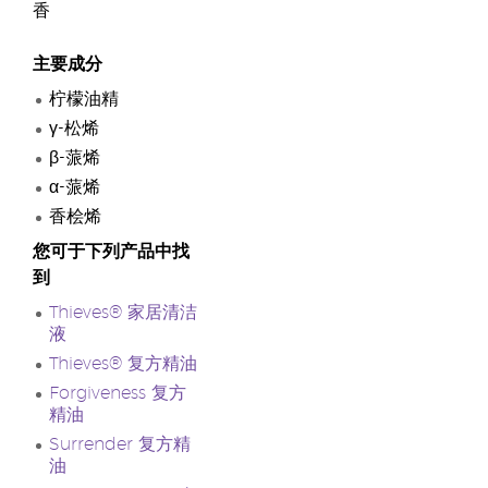
香
主要成分
柠檬油精
γ-松烯
β-蒎烯
α-蒎烯
香桧烯
您可于下列产品中找
到
Thieves® 家居清洁
液
Thieves® 复方精油
Forgiveness
复方
精油
Surrender 复方精
油