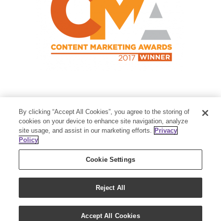
Contact Us
By clicking “Accept All Cookies”, you agree to the storing of
Member Services:
1-800-371-3515
cookies on your device to enhance site navigation, analyze
site usage, and assist in our marketing efforts.
Privacy
Thanksgiving Point Business Park
Policy
3125 Executive Parkway
Lehi, UT 84043
Cookie Settings
Reject All
Accept All Cookies