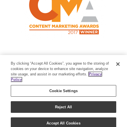
Contact Us
By clicking “Accept All Cookies”, you agree to the storing of
Member Services:
1-800-371-3515
cookies on your device to enhance site navigation, analyze
site usage, and assist in our marketing efforts.
Privacy
Thanksgiving Point Business Park
Policy
3125 Executive Parkway
Lehi, UT 84043
Cookie Settings
Reject All
Accept All Cookies
Copyright 2018 - Young Living Essential Oils | All Rights Reserved