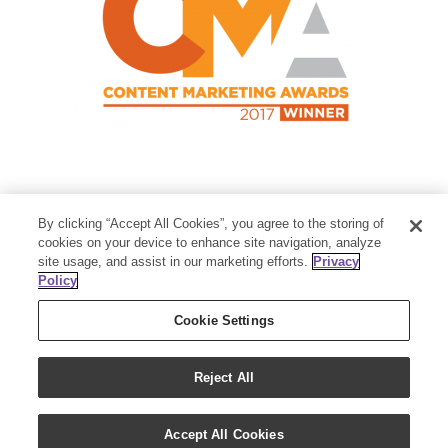
Contact Us
By clicking “Accept All Cookies”, you agree to the storing of
Member Services:
1-800-371-3515
cookies on your device to enhance site navigation, analyze
site usage, and assist in our marketing efforts.
Privacy
Thanksgiving Point Business Park
Policy
3125 Executive Parkway
Lehi, UT 84043
Cookie Settings
Reject All
Accept All Cookies
Copyright 2018 - Young Living Essential Oils | All Rights Reserved