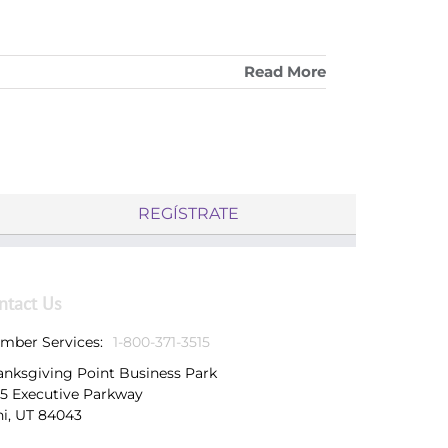
Read More
REGÍSTRATE
ntact Us
mber Services:
1-800-371-3515
anksgiving Point Business Park
25 Executive Parkway
hi, UT 84043