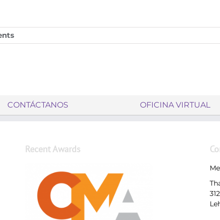
nts
CONTÁCTANOS
OFICINA VIRTUAL
Recent Awards
Co
Me
Th
31
Le