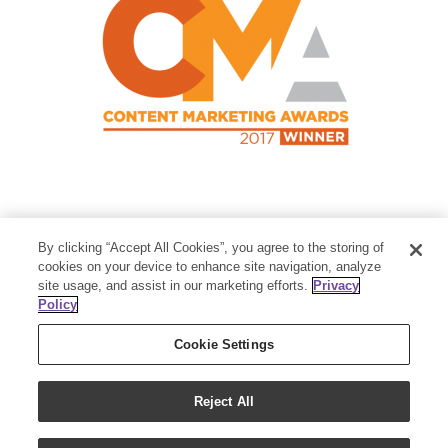
Contact Us
By clicking “Accept All Cookies”, you agree to the storing of
Member Services:
1-800-371-3515
cookies on your device to enhance site navigation, analyze
site usage, and assist in our marketing efforts.
Privacy
Thanksgiving Point Business Park
Policy
3125 Executive Parkway
Lehi, UT 84043
Cookie Settings
Reject All