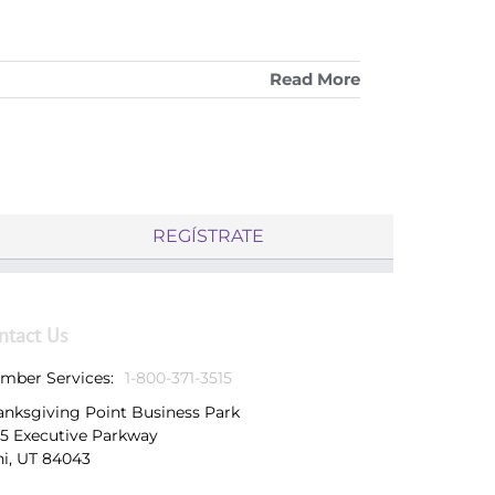
Read More
REGÍSTRATE
ntact Us
mber Services:
1-800-371-3515
anksgiving Point Business Park
25 Executive Parkway
hi, UT 84043