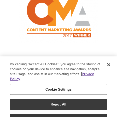
Contact Us
By clicking “Accept All Cookies”, you agree to the storing of
Member Services:
1-800-371-3515
cookies on your device to enhance site navigation, analyze
site usage, and assist in our marketing efforts.
Privacy
Thanksgiving Point Business Park
Policy
3125 Executive Parkway
Lehi, UT 84043
Cookie Settings
Reject All