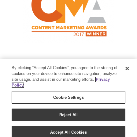
Contact Us
By clicking “Accept All Cookies”, you agree to the storing of
Member Services:
1-800-371-3515
cookies on your device to enhance site navigation, analyze
site usage, and assist in our marketing efforts.
Privacy
Thanksgiving Point Business Park
Policy
3125 Executive Parkway
Lehi, UT 84043
Cookie Settings
Reject All
Accept All Cookies
Copyright 2018 - Young Living Essential Oils | All Rights Reserved