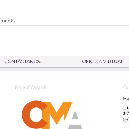
mments
CONTÁCTANOS
OFICINA VIRTUAL
Recent Awards
Co
Me
Th
31
Le