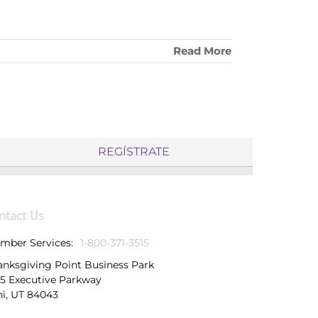
Read More
REGÍSTRATE
ntact Us
mber Services:
1-800-371-3515
anksgiving Point Business Park
25 Executive Parkway
hi, UT 84043