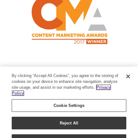
Contact Us
By clicking “Accept All Cookies”, you agree to the storing of
Member Services:
1-800-371-3515
cookies on your device to enhance site navigation, analyze
site usage, and assist in our marketing efforts.
Privacy
Thanksgiving Point Business Park
Policy
3125 Executive Parkway
Lehi, UT 84043
Cookie Settings
Reject All