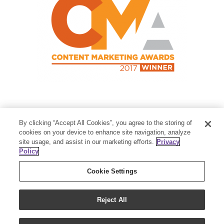
Contact Us
By clicking “Accept All Cookies”, you agree to the storing of
Member Services:
1-800-371-3515
cookies on your device to enhance site navigation, analyze
site usage, and assist in our marketing efforts.
Privacy
Thanksgiving Point Business Park
Policy
3125 Executive Parkway
Lehi, UT 84043
Cookie Settings
Reject All