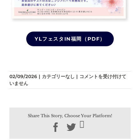
YLフェスタIN福岡（PDF）
YL
02/09/2026
|
カテゴリーなし
|
コメントを受け付けて
フ
いません
ェ
ス
タ
3
Share This Story, Choose Your Platform!
月
の
Facebook
Twitter
ご
案