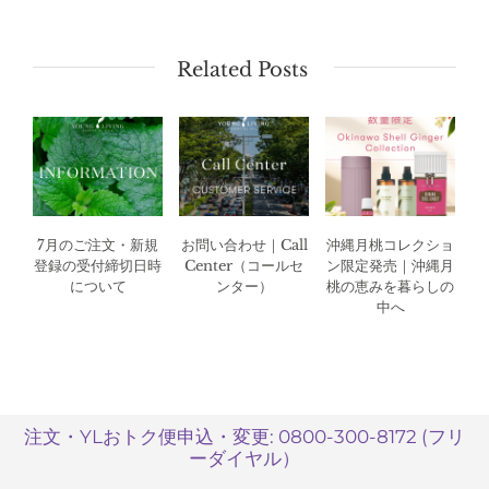
内
｜
ア
Related Posts
ロ
マ
体
験
型
イ
ベ
7月のご注文・新規
お問い合わせ｜Call
沖縄月桃コレクショ
ン
登録の受付締切日時
Center（コールセ
ン限定発売｜沖縄月
ト・
について
ンター）
桃の恵みを暮らしの
YL
中へ
フ
ェ
ス
タ
を
注文・YLおトク便申込・変更: 0800-300-8172 (フリ
開
ーダイヤル）
催！