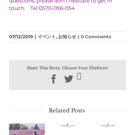
questions, please don’t hesitate to get in
touch. Tel:0570-056-054
07/12/2019
|
イベント
,
お知らせ
|
0 Comments
Share This Story, Choose Your Platform!
Facebook
Twitter
Related Posts