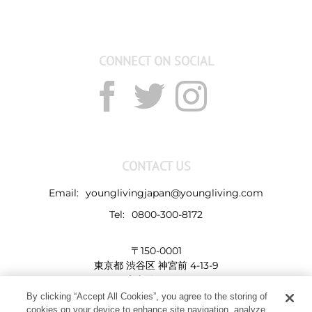
CONNECT ON SOCIAL
CONTACT US
Email:
younglivingjapan@youngliving.com
Tel:
0800-300-8172
〒150-0001
東京都 渋谷区 神宮前 4-13-9
表参道LHビル
By clicking “Accept All Cookies”, you agree to the storing of
cookies on your device to enhance site navigation, analyze