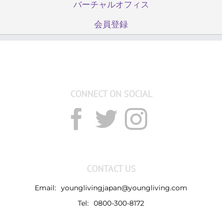
バーチャルオフィス
会員登録
CONNECT ON SOCIAL
CONTACT US
Email:
younglivingjapan@youngliving.com
Tel:
0800-300-8172