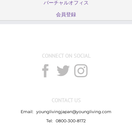
バーチャルオフィス
会員登録
CONNECT ON SOCIAL
CONTACT US
Email:
younglivingjapan@youngliving.com
Tel:
0800-300-8172