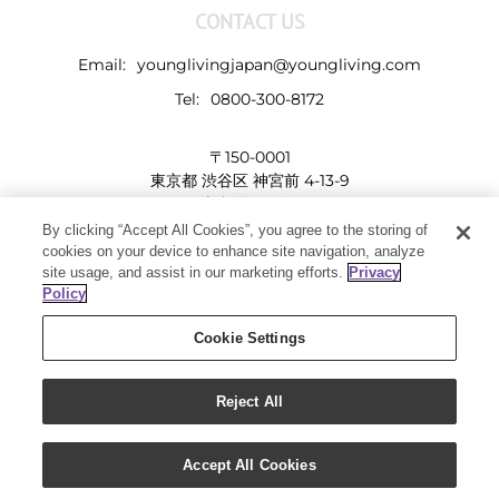
CONTACT US
Email:
younglivingjapan@youngliving.com
Tel:
0800-300-8172
〒150-0001
東京都 渋谷区 神宮前 4-13-9
表参道LHビル
By clicking “Accept All Cookies”, you agree to the storing of
cookies on your device to enhance site navigation, analyze
site usage, and assist in our marketing efforts.
Privacy
Policy
Cookie Settings
Reject All
Copyright 2019 - Young Living Essential Oils | All Rights Reserved
Facebook
Twitter
Instagram
Pinterest
Accept All Cookies