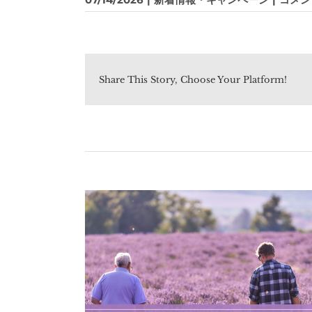
ン
シ
ア
レ
ッ
Share This Story, Choose Your Platform!
ド
パ
ッ
ケ
ー
ジ
変
更
に
伴
う
製
品
番
号