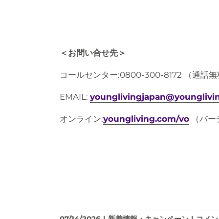
＜お問い合せ先＞
コールセンター:0800-300-8172 （通話無料:
EMAIL:
younglivingjapan@younglivi
オンライン:
youngliving.com/vo
（バーチ
ニ
07/14/2026
|
新着情報・キャンペーン
|
コメン