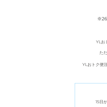
※2
YL
ただ
YLおトク便
15