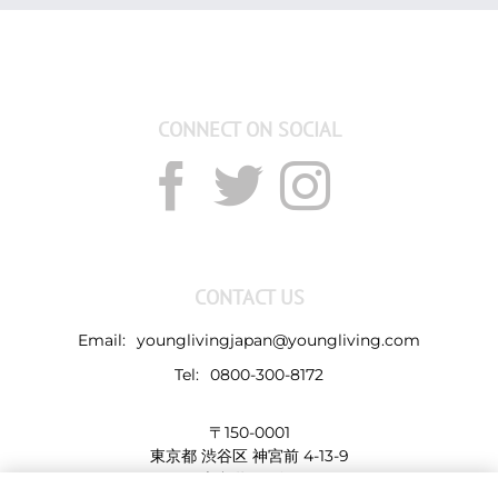
CONNECT ON SOCIAL
CONTACT US
Email:
younglivingjapan@youngliving.com
Tel:
0800-300-8172
〒150-0001
東京都 渋谷区 神宮前 4-13-9
表参道LHビル