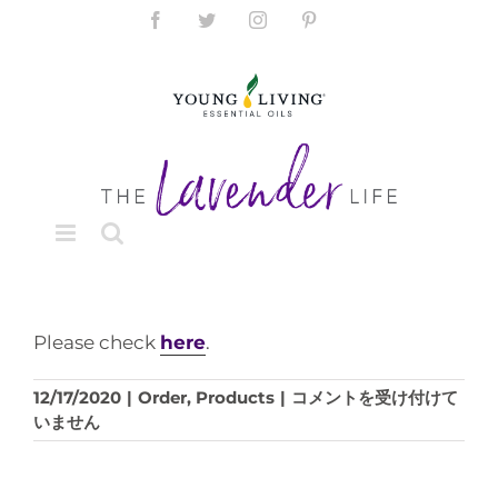
Skip
Facebook
Twitter
Instagram
Pinterest
to
content
Please check
here
.
Where
12/17/2020
|
Order
,
Products
|
コメントを受け付けて
can
いません
I
get
the