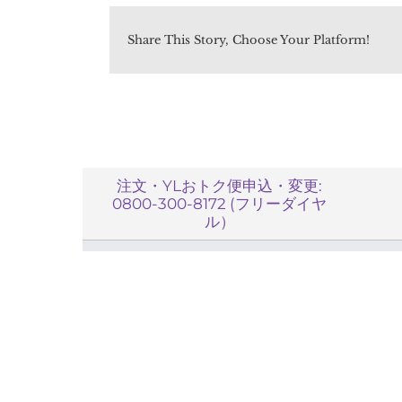
を
使
Share This Story, Choose Your Platform!
用
す
る
場
合、
有
効
注文・YLおトク便申込・変更:
期
0800-300-8172 (フリーダイヤ
限
ル）
が
近
い
ポ
イ
ン
ト
か
ら