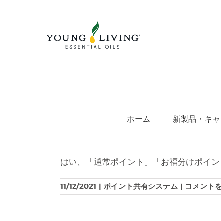
Skip
to
content
ホーム
新製品・キャ
はい、「通常ポイント」「お福分けポイン
ポ
11/12/2021
|
ポイント共有システム
|
コメント
イ
ン
ト