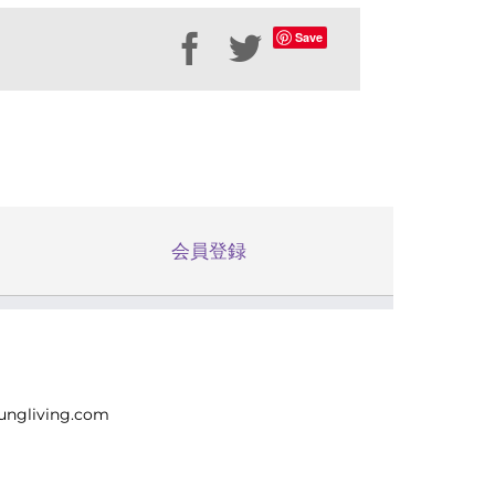
Save
Facebook
Twitter
会員登録
ungliving.com