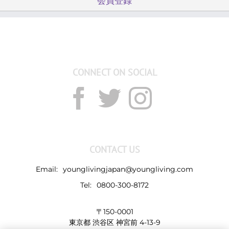
会員登録
別々
に
確
認
す
る
CONNECT ON SOCIAL
こ
と
は
で
き
ま
す
CONTACT US
か？
は
Email:
younglivingjapan@youngliving.com
Tel:
0800-300-8172
〒150-0001
東京都 渋谷区 神宮前 4-13-9