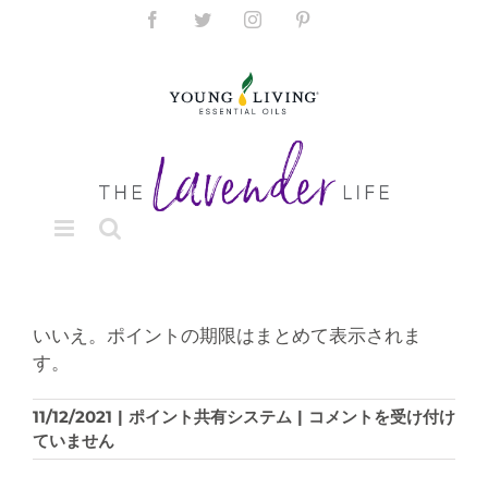
Skip
Facebook
Twitter
Instagram
Pinterest
to
content
いいえ。ポイントの期限はまとめて表示されま
す。
お
11/12/2021
|
ポイント共有システム
|
コメントを受け付け
福
ていません
分
け