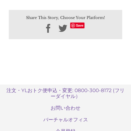
ポ
イ
Share This Story, Choose Your Platform!
ン
ト
Save
Facebook
Twitter
と
YL
お
ト
ク
便
ポ
イ
ン
ト
注文・YLおトク便申込・変更: 0800-300-8172 (フリ
ーダイヤル）
の
有
お問い合わせ
効
期
バーチャルオフィス
限
を