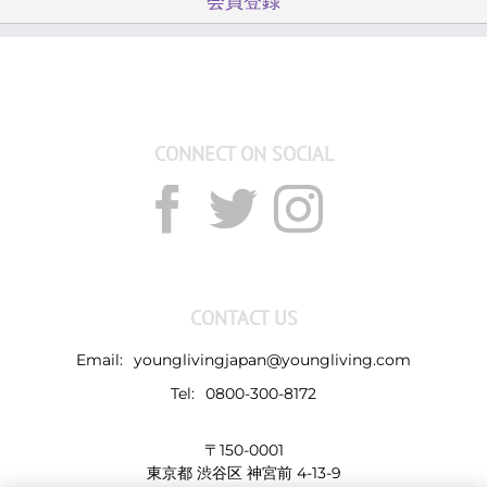
会員登録
は
CONNECT ON SOCIAL
CONTACT US
Email:
younglivingjapan@youngliving.com
Tel:
0800-300-8172
〒150-0001
東京都 渋谷区 神宮前 4-13-9