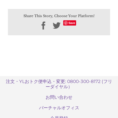
便
に
Share This Story, Choose Your Platform!
加
入
Save
Facebook
Twitter
し
て
い
な
い
の
で
す
が
参
注文・YLおトク便申込・変更: 0800-300-8172 (フリ
ーダイヤル）
加
で
お問い合わせ
き
ま
バーチャルオフィス
す
か？