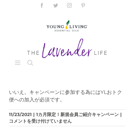
Skip
Facebook
Twitter
Instagram
Pinterest
to
content
いいえ。キャンペーンに参加する為にはYLおトク
便への加入が必須です。
YL
11/23/2021
|
1カ月限定！新規会員ご紹介キャンペーン
|
お
コメントを受け付けていません
ト
ク